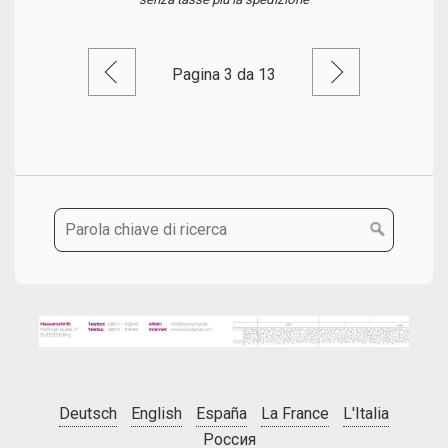
Pagina precedente
Pagina su
Pagina 3 da 13
Deutsch
English
España
La France
L'Italia
Россия